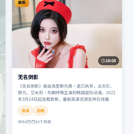
最新
26:08
无名倒影
《无名倒影》是由克里斯托弗·诺兰执导，古天乐、
廖凡、艾米莉·布朗特等主演的韩国冒险动漫。2022
年3月14日起连载更新，番剧高清资源支持在线播
放。剧情与看点：旅程险象环生，奇观与友情并行，
高清
流畅
带来沉浸式探险体验。本片适合检索「无名倒影」
「克里斯托弗·诺兰」「冒险」「韩国」「2022」
9.6万
53个月前
「2022-03-14上映」等关键词的影迷阅读简介与主创
信息。