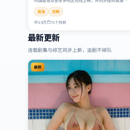
中国香港及全球多地区院线上映，并同步提供高清正
版流媒体在线观看。剧情与看点：悬念层层推进，线
高清
流畅
索相互勾连，结局出人意料，适合推理爱好者。本片
适合检索「流光追缉」「贾樟柯」「悬疑」「中国香
2.9万
71个月前
港」「2020」「2020-09-17上映」等关键词的影迷
阅读简介与主创信息。
最新更新
连载剧集与综艺同步上新，追剧不掉队
最新