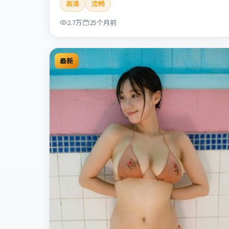
高清
流畅
人性灰色地带，张力十足，兼具社会观察与戏剧冲
突。本片适合检索「暗涌寓言」「丹尼斯·维伦纽
2.7万
25个月前
瓦」「犯罪」「中国香港」「2024」「2024-07-10
上映」等关键词的影迷阅读简介与主创信息。
最新