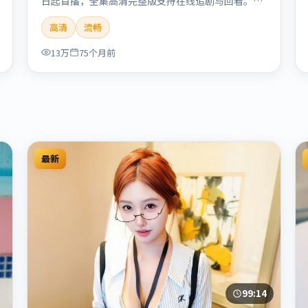
日起首播，全集高清完整版支持在线追剧与回看。剧
情与看点：聚焦案件与人性灰色地带，张力十足，兼
高清
流畅
具社会观察与戏剧冲突。本片适合检索「南港列车」
「贾樟柯」「犯罪」「韩国」「2020」「2020-05-
13万
75个月前
27上映」等关键词的影迷阅读简介与主创信息。
最新
99:14