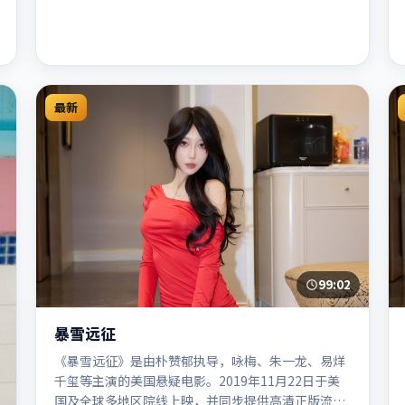
最新
99:02
暴雪远征
《暴雪远征》是由朴赞郁执导，咏梅、朱一龙、易烊
千玺等主演的美国悬疑电影。2019年11月22日于美
国及全球多地区院线上映，并同步提供高清正版流媒