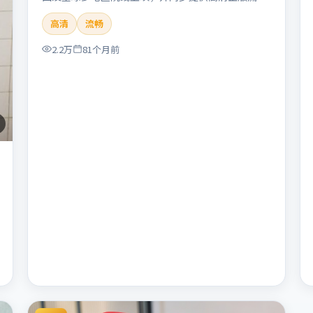
体在线观看。剧情与看点：悬念层层推进，线索相互
高清
流畅
勾连，结局出人意料，适合推理爱好者。本片适合检
索「暴雪远征」「朴赞郁」「悬疑」「美国」
2.2万
81个月前
「2019」「2019-11-22上映」等关键词的影迷阅读
简介与主创信息。