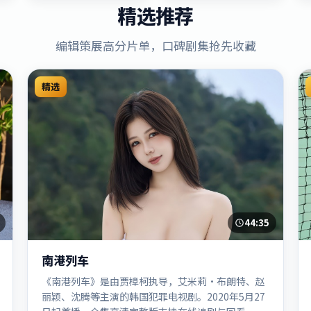
精选推荐
编辑策展高分片单，口碑剧集抢先收藏
精选
44:35
南港列车
《南港列车》是由贾樟柯执导，艾米莉·布朗特、赵
丽颖、沈腾等主演的韩国犯罪电视剧。2020年5月27