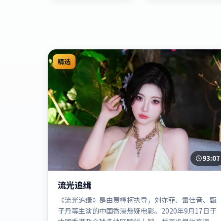
精选
93:07
流光追缉
《流光追缉》是由贾樟柯执导，刘亦菲、雷佳音、甄
子丹等主演的中国香港悬疑电影。2020年9月17日于