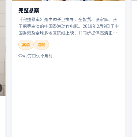
完整悬案
《完整悬案》是由顾长卫执导，全智贤、张家辉、张
子枫等主演的中国香港动作电影。2019年2月9日于中
国香港及全球多地区院线上映，并同步提供高清正版
流媒体在线观看。剧情与看点：动作场面密集，节奏
高清
流畅
明快，适合喜欢热血追缉与爆破场面的观众。本片适
合检索「完整悬案」「顾长卫」「动作」「中国香
4.7万
90个月前
港」「2019」「2019-02-09上映」等关键词的影迷
阅读简介与主创信息。