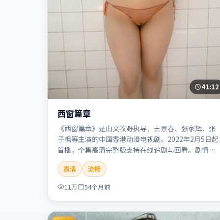
41:12
西窗篇章
《西窗篇章》是由文牧野执导，王景春、张家辉、张
子枫等主演的中国香港动漫电视剧。2022年2月5日起
首播，全集高清完整版支持在线追剧与回看。剧情与
看点：画风鲜明，想象力丰富，剧情适合青少年与动
高清
流畅
画爱好者。本片适合检索「西窗篇章」「文牧野」
「动漫」「中国香港」「2022」「2022-02-05上
11万
54个月前
映」等关键词的影迷阅读简介与主创信息。