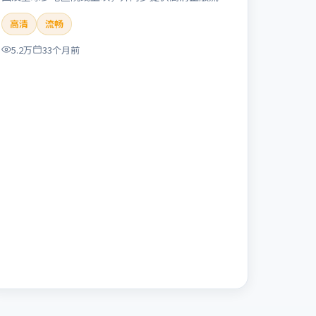
体在线观看。剧情与看点：聚焦案件与人性灰色地
高清
流畅
带，张力十足，兼具社会观察与戏剧冲突。本片适合
检索「失控回廊」「冯小刚」「犯罪」「英国」
5.2万
33个月前
「2023」「2023-11-16上映」等关键词的影迷阅读
简介与主创信息。