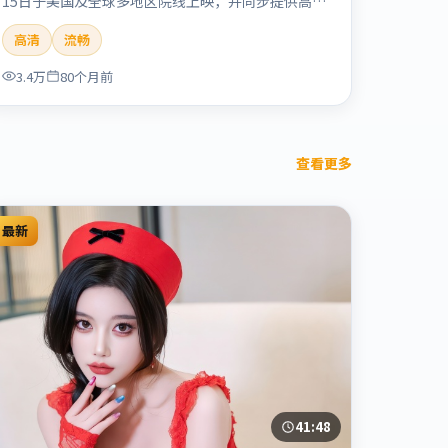
15日于美国及全球多地区院线上映，并同步提供高清
正版流媒体在线观看。剧情与看点：情感细腻动人，
高清
流畅
人物关系真实可信，适合喜欢温情叙事的观众。本片
适合检索「烈日晨星」「顾长卫」「爱情」「美国」
3.4万
80个月前
「2019」「2019-12-15上映」等关键词的影迷阅读
简介与主创信息。
查看更多
最新
41:48