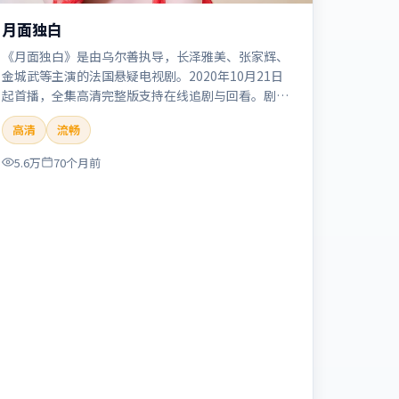
月面独白
《月面独白》是由乌尔善执导，长泽雅美、张家辉、
金城武等主演的法国悬疑电视剧。2020年10月21日
起首播，全集高清完整版支持在线追剧与回看。剧情
与看点：悬念层层推进，线索相互勾连，结局出人意
高清
流畅
料，适合推理爱好者。本片适合检索「月面独白」
「乌尔善」「悬疑」「法国」「2020」「2020-10-
5.6万
70个月前
21上映」等关键词的影迷阅读简介与主创信息。